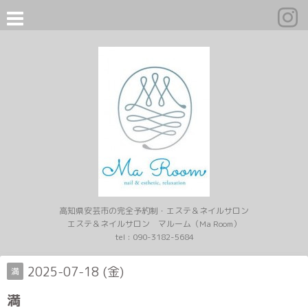
高知県安芸市の完全予約制・エステ＆ネイルサロン
エステ＆ネイルサロン マルーム（Ma Room）
tel :
090-3182-5684
2025-07-18 (金)
満
満