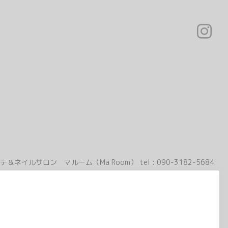
テ＆ネイルサロン マルーム（Ma Room）
tel :
090-3182-5684