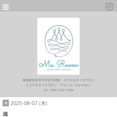
高知県安芸市の完全予約制・エステ＆ネイルサロン
エステ＆ネイルサロン マルーム（Ma Room）
tel :
090-3182-5684
2025-08-07 (木)
満
満