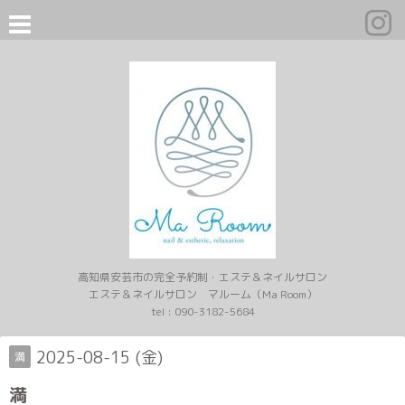
高知県安芸市の完全予約制・エステ＆ネイルサロン
エステ＆ネイルサロン マルーム（Ma Room）
tel :
090-3182-5684
2025-08-15 (金)
満
満