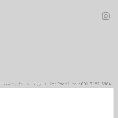
テ＆ネイルサロン マルーム（Ma Room）
tel :
090-3182-5684