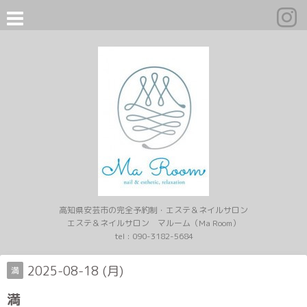
高知県安芸市の完全予約制・エステ＆ネイルサロン
エステ＆ネイルサロン マルーム（Ma Room）
tel :
090-3182-5684
2025-08-18 (月)
満
満