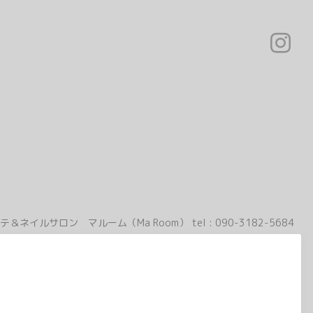
テ＆ネイルサロン マルーム（Ma Room）
tel :
090-3182-5684