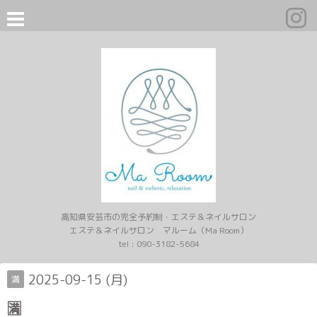
高知県安芸市の完全予約制・エステ＆ネイルサロン
エステ＆ネイルサロン マルーム（Ma Room）
tel :
090-3182-5684
2025-09-15 (月)
満
🈵