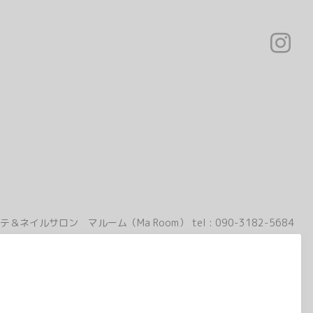
テ＆ネイルサロン マルーム（Ma Room）
tel :
090-3182-5684