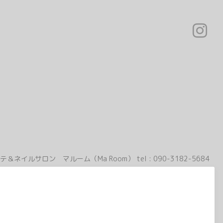
テ＆ネイルサロン マルーム（Ma Room）
tel :
090-3182-5684