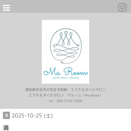
高知県安芸市の完全予約制・エステ＆ネイルサロン
エステ＆ネイルサロン マルーム（Ma Room）
tel :
090-3182-5684
2025-10-25 (土)
満
満