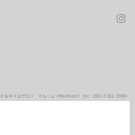
テ＆ネイルサロン マルーム（Ma Room）
tel :
090-3182-5684