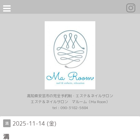
高知県安芸市の完全予約制・エステ＆ネイルサロン
エステ＆ネイルサロン マルーム（Ma Room）
tel :
090-3182-5684
2025-11-14 (金)
満
満