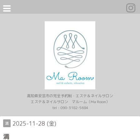
高知県安芸市の完全予約制・エステ＆ネイルサロン
エステ＆ネイルサロン マルーム（Ma Room）
tel :
090-3182-5684
2025-11-28 (金)
満
満