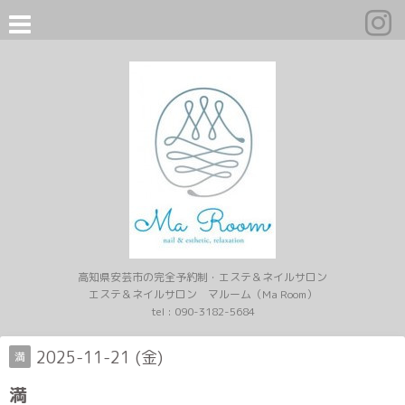
高知県安芸市の完全予約制・エステ＆ネイルサロン
エステ＆ネイルサロン マルーム（Ma Room）
tel :
090-3182-5684
2025-11-21 (金)
満
満