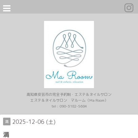
高知県安芸市の完全予約制・エステ＆ネイルサロン
エステ＆ネイルサロン マルーム（Ma Room）
tel :
090-3182-5684
2025-12-06 (土)
満
満