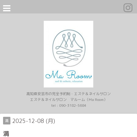
高知県安芸市の完全予約制・エステ＆ネイルサロン
エステ＆ネイルサロン マルーム（Ma Room）
tel :
090-3182-5684
2025-12-08 (月)
満
満