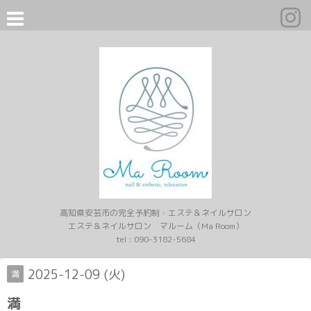
高知県安芸市の完全予約制・エステ＆ネイルサロン
エステ＆ネイルサロン マルーム（Ma Room）
tel :
090-3182-5684
2025-12-09 (火)
満
満