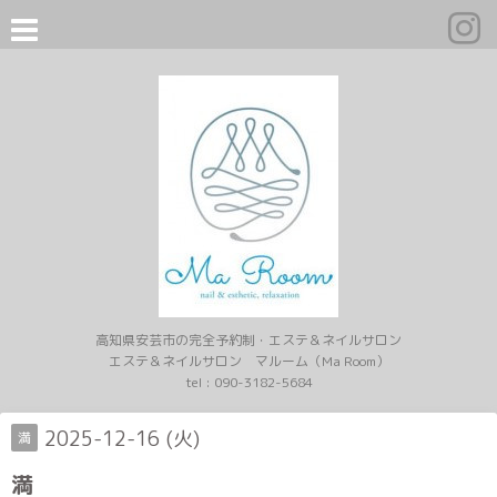
高知県安芸市の完全予約制・エステ＆ネイルサロン
エステ＆ネイルサロン マルーム（Ma Room）
tel :
090-3182-5684
2025-12-16 (火)
満
満