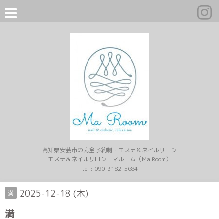
高知県安芸市の完全予約制・エステ＆ネイルサロン
エステ＆ネイルサロン マルーム（Ma Room）
tel :
090-3182-5684
2025-12-18 (木)
満
満