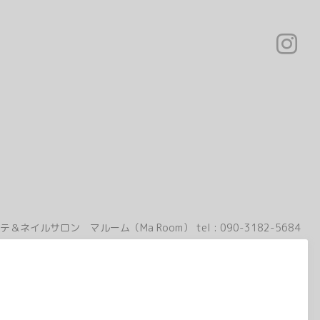
テ＆ネイルサロン マルーム（Ma Room）
tel :
090-3182-5684