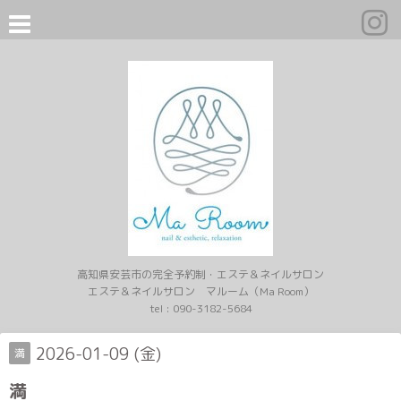
高知県安芸市の完全予約制・エステ＆ネイルサロン
エステ＆ネイルサロン マルーム（Ma Room）
tel :
090-3182-5684
2026-01-09 (金)
満
満