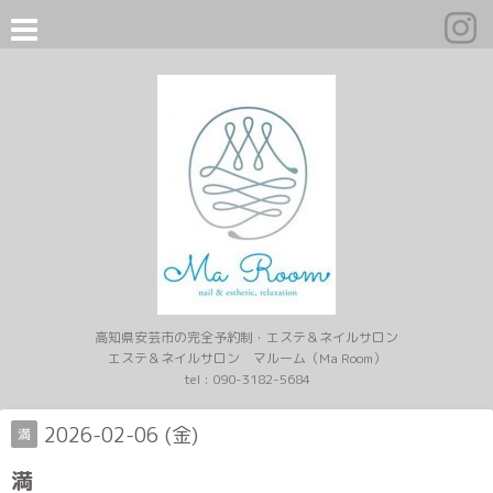
高知県安芸市の完全予約制・エステ＆ネイルサロン
エステ＆ネイルサロン マルーム（Ma Room）
tel :
090-3182-5684
2026-02-06 (金)
満
満