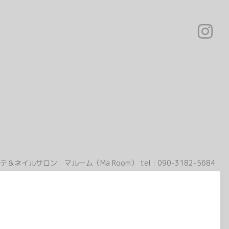
テ＆ネイルサロン マルーム（Ma Room）
tel :
090-3182-5684