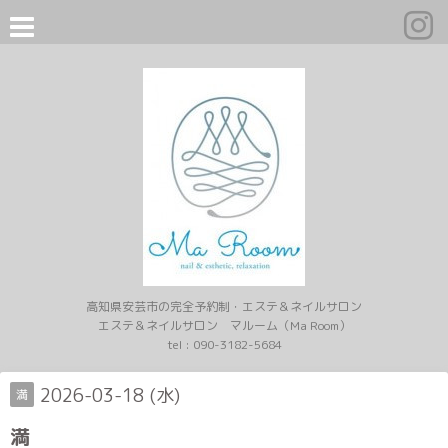
高知県安芸市の完全予約制・エステ＆ネイルサロン
エステ＆ネイルサロン マルーム（Ma Room）
tel :
090-3182-5684
2026-03-18 (水)
満
満