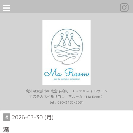
高知県安芸市の完全予約制・エステ＆ネイルサロン
エステ＆ネイルサロン マルーム（Ma Room）
tel :
090-3182-5684
2026-03-30 (月)
満
満