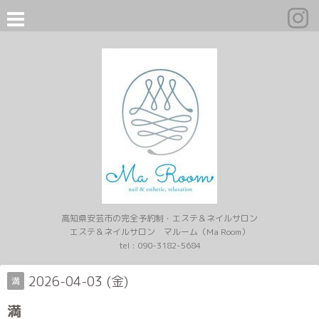
高知県安芸市の完全予約制・エステ＆ネイルサロン
エステ＆ネイルサロン マルーム（Ma Room）
tel :
090-3182-5684
2026-04-03 (金)
満
満