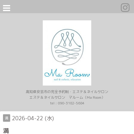
高知県安芸市の完全予約制・エステ＆ネイルサロン
エステ＆ネイルサロン マルーム（Ma Room）
tel :
090-3182-5684
2026-04-22 (水)
満
満