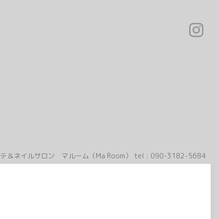
テ＆ネイルサロン マルーム（Ma Room）
tel :
090-3182-5684