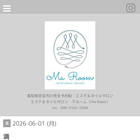
高知県安芸市の完全予約制・エステ＆ネイルサロン
エステ＆ネイルサロン マルーム（Ma Room）
tel :
090-3182-5684
2026-06-01 (月)
満
満