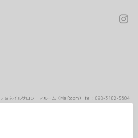
テ＆ネイルサロン マルーム（Ma Room）
tel :
090-3182-5684