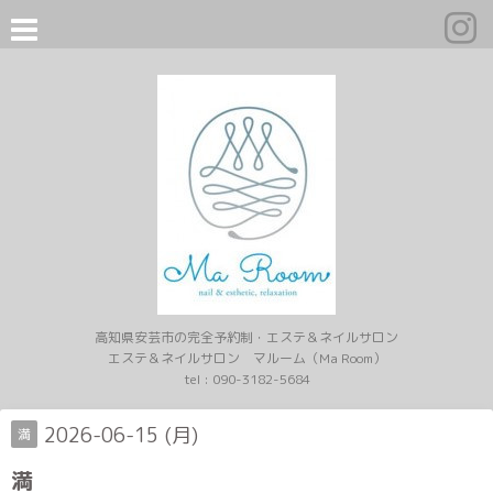
高知県安芸市の完全予約制・エステ＆ネイルサロン
エステ＆ネイルサロン マルーム（Ma Room）
tel :
090-3182-5684
2026-06-15 (月)
満
満