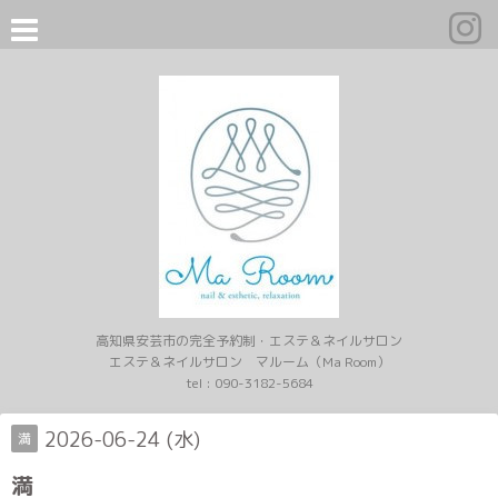
高知県安芸市の完全予約制・エステ＆ネイルサロン
エステ＆ネイルサロン マルーム（Ma Room）
tel :
090-3182-5684
2026-06-24 (水)
満
満