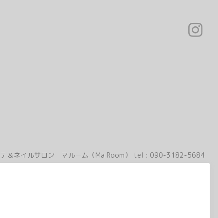
テ＆ネイルサロン マルーム（Ma Room）
tel :
090-3182-5684