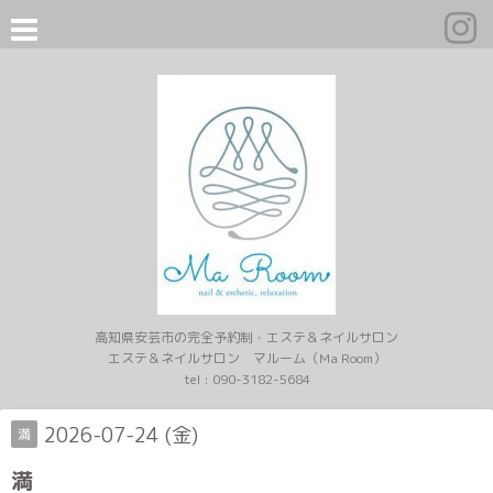
高知県安芸市の完全予約制・エステ＆ネイルサロン
エステ＆ネイルサロン マルーム（Ma Room）
tel :
090-3182-5684
2026-07-24 (金)
満
満