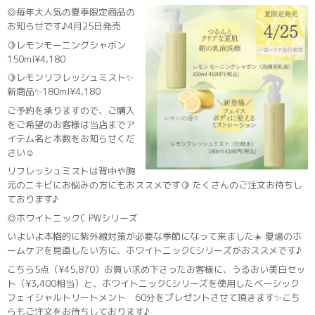
◎毎年大人気の夏季限定商品の
お知らせです♪
4月25日発売
🍋レモンモーニングシャボン
150ml¥4,180
🍋レモンリフレッシュミスト✨
新商品✨180ml¥4,180
ご予約を承りますので、ご購入
をご希望のお客様は当店までア
イテム名と本数をお知らせくだ
さい☺️
リフレッシュミストは背中や胸
元のニキビにお悩みの方にもおススメです🍋 たくさんのご注文お待ちし
ております♪
◎ホワイトニックC PWシリーズ
いよいよ本格的に紫外線対策が必要な季節になって来ました☀️
夏場のホ
ームケアを見直したい方に、ホワイトニックCシリーズがおススメです♪
こちら5点（¥45,870）お買い求め下さったお客様に、うるおい美白セッ
ト（¥3,400相当）と、ホワイトニックCシリーズを使用したベーシック
フェイシャルトリートメント 60分をプレゼントさせて頂きます✨こち
らもご注文をお待ちしております♪