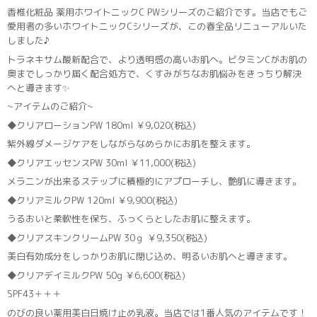
香椎化粧品 薬用ホワイトニックC PWシリーズのご紹介です。当店でもご
愛用者の多いホワイトニックCシリーズが、この春全品リニューアルいた
しました♪
トラネキサム酸新配合で、より透明感の高いお肌へ。ビタミンCがお肌の
奥までしっかり届く配合処方で、くすみがちなお肌悩みをきっちり解決
へと導きます✨️
~アイテムのご紹介~
◆クリアローションPW 180ml ￥9,020(税込)
紫外線ダメージケアをしながらなめらかにお肌を整えます。
◆クリアエッセンスPW 30ml ￥11,000(税込)
メラニンが出来るステップに積極的にアプローチし、艶肌に導きます。
◆クリアミルクPW 120ml ￥9,900(税込)
うるおいと柔軟性を保ち、ふっくらとしたお肌に整えます。
◆クリアスキンクリームPW 30ｇ ￥9,350(税込)
美白有効成分をしっかりお肌に閉じ込め、明るいお肌へと導きます。
◆クリアデイミルクPW 50g ￥6,600(税込)
SPF43＋＋＋
のびの良い薬用美白日焼け止め乳液。当店では1番人気のアイテムです！