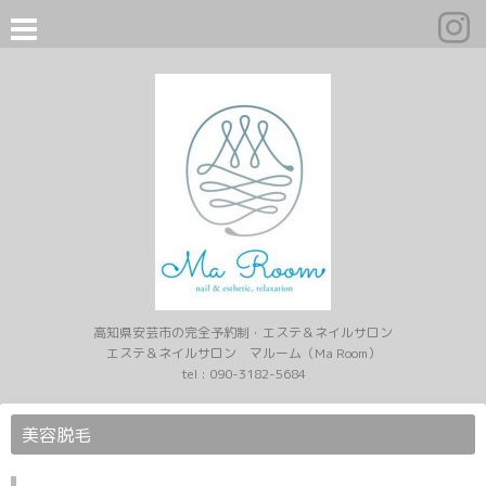
高知県安芸市の完全予約制・エステ＆ネイルサロン
エステ＆ネイルサロン マルーム（Ma Room）
tel :
090-3182-5684
美容脱毛