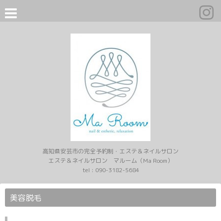
高知県安芸市の完全予約制・エステ＆ネイルサロン
エステ＆ネイルサロン マルーム（Ma Room）
tel :
090-3182-5684
美容脱毛