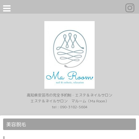
高知県安芸市の完全予約制・エステ＆ネイルサロン
エステ＆ネイルサロン マルーム（Ma Room）
tel :
090-3182-5684
美容脱毛