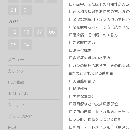
□妊娠中、またはその可能性がある
04
01
□婦人科系疾患をお持ちの方、通院
□過度な乾燥肌（症状の強いアトピ
2021
□薬を服用されている方（抗うつ剤
12
10
07
06
□感染病、その疑いのある方
□光過敏症の方
05
04
□硬毛化現象
□多毛症の疑いのある方
メニュー
□ガンの病歴のある方、その他疾患
カレンダー
◼︎禁忌とされている箇所◼︎
□美容整形部分
店舗情報
□粘膜部分
お問い合わせ
□色素沈着部分
□蕁麻疹などの皮膚疾患部位
クーポン
□過度の日焼けをされる方、または
スタッフ紹介
□うっ血、怪我をしている箇所
□刺青、アートメイク部位（周辺3c
日記