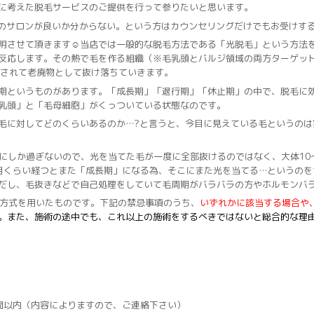
に考えた脱毛サービスのご提供を行って参りたいと思います。
のサロンが良いか分からない。という方はカウンセリングだけでもお受けす
明させて頂きます☺︎当店では一般的な脱毛方法である「光脱毛」という方法
反応します。その熱で毛を作る組織（※毛乳頭とバルジ領域の両方ターゲッ
謝されて老廃物として抜け落ちていきます。
期というものがあります。「成長期」「退行期」「休止期」の中で、脱毛に
乳頭」と「毛母細胞」がくっついている状態なのです。
毛に対してどのくらいあるのか…?と言うと、今目に見えている毛というのは実
後にしか過ぎないので、光を当てた毛が一度に全部抜けるのではなく、大体10
月くらい経つとまた「成長期」になる為、そこにまた光を当てる…というのを
だし、毛抜きなどで自己処理をしていて毛周期がバラバラの方やホルモンバ
シュ方式を用いたものです。下記の禁忌事項のうち、
いずれかに該当する場合や
。また、施術の途中でも、これ以上の施術をするべきではないと総合的な理
間以内（内容によりますので、ご連絡下さい）