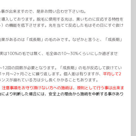
る事が出来ますので、是非お問い合わせ下さいね。
を導入しております。脱毛に使用する光は、黒いものに反応する特性を
ト）の機能を低下させます。光を当てて反応した毛はその日にすぐ抜け
効果があるのは「成長期」の毛のみです。なぜかと言うと、「成長期」
は100%の毛では無く、毛全体の10〜30%くらいにしか過ぎませ
〜12回の回数が必要となります。「成長期」の毛が反応して抜けてい
1ヶ月〜2ヶ月ごとに繰り返します。個人差は有りますが、
平均して2
ランスが崩れている方は少し長くかかることもあります。
、注意事項をお守り頂けない方への施術は、原則として行う事は出来ま
由により判断した場合には、安全上の理由から施術を中断する事があり