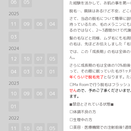
06
05
た経験を活かして、お肌の事を第一
脱毛…、興味はあるけど不安、どこ
2025
さて、当店の脱毛について簡単に説
11
09
06
04
持っているため、毛のメラニンにも
るのではなく、2〜3週間かけて代
03
髪の毛などと同様、ムダ毛にも毛周
の毛は、先ほどお伝えしました「毛
2024
では、この「成長期」の毛は全体の
ん。
12
10
07
05
さらに成長期の毛は全体の10%前
って、その際に眠っていた毛が1ヶ
04
03
02
01
年くらいで脱毛完了
となります。た
2023
□Ma Roomで行う脱毛はフラッ
せん
ので、予めご了承くださいませ
10
09
06
04
ます。
◼︎禁忌とされている状態◼︎
01
□体調不良の方
2022
□生理中の方
□美容・医療機関での注射前後1週
11
10
08
05