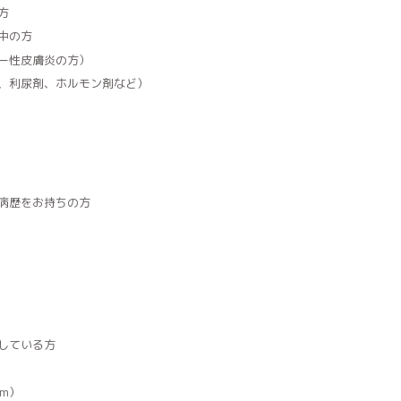
方
中の方
ー性皮膚炎の方）
、利尿剤、ホルモン剤など）
病歴をお持ちの方
している方
m）