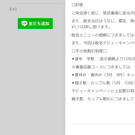
□肝斑
予約
ご来店頂く前に、禁忌事項に該当が
また、脱毛当日はうなじ、襟足、背
¥1,100申し受けます。
脱毛メニューの価格につきましては
また、今回は脱毛デビューキャンペーン
□その他割引制度□
⚫︎通年 学割 :表示価格より10%O
※青春応援コースにつきましては、
⚫︎夏休み・春休み（3月・8月）キッズ
⚫︎親子割・カップル割（5月・10月）:
デビューキャンペーンと上記割引制
親子割・カップル割引につきまして