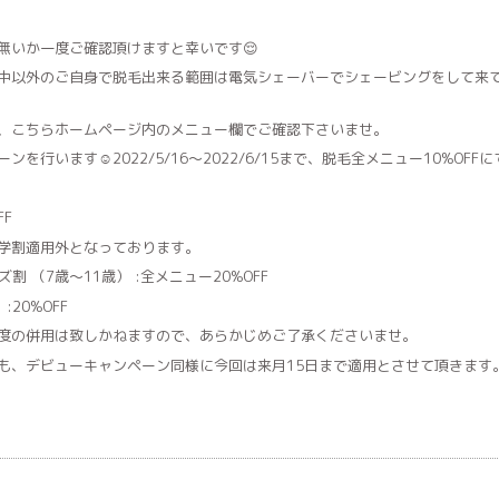
無いか一度ご確認頂けますと幸いです😌
中以外のご自身で脱毛出来る範囲は電気シェーバーでシェービングをして来
、こちらホームページ内のメニュー欄でご確認下さいませ。
を行います☺︎2022/5/16〜2022/6/15まで、脱毛全メニュー10%
FF
学割適用外となっております。
割 （7歳〜11歳） :全メニュー20%OFF
20%OFF
度の併用は致しかねますので、あらかじめご了承くださいませ。
も、デビューキャンペーン同様に今回は来月15日まで適用とさせて頂きます