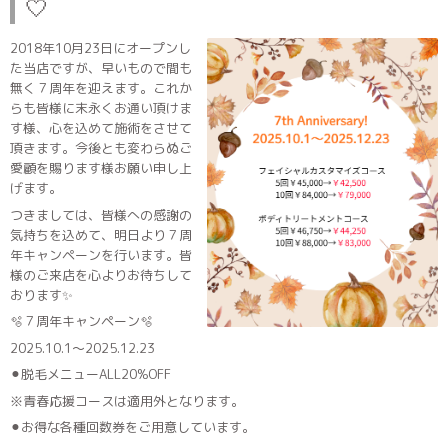
🤍
2018年10月23日にオープンし
た当店ですが、早いもので間も
無く７周年を迎えます。これか
らも皆様に末永くお通い頂けま
す様、心を込めて施術をさせて
頂きます。今後とも変わらぬご
愛顧を賜ります様お願い申し上
げます。
つきましては、皆様への感謝の
気持ちを込めて、明日より７周
年キャンペーンを行います。皆
様のご来店を心よりお待ちして
おります✨
🫧７周年キャンペーン🫧
2025.10.1～2025.12.23
⚫︎脱毛メニューALL20%OFF
※青春応援コースは適用外となります。
⚫︎お得な各種回数券をご用意しています。