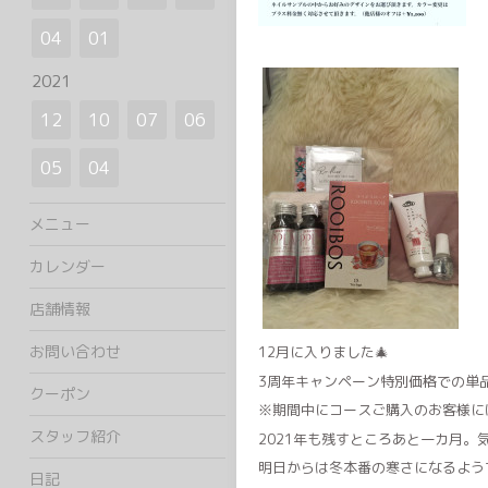
04
01
2021
12
10
07
06
05
04
メニュー
カレンダー
店舗情報
お問い合わせ
12月に入りました🎄
3周年キャンペーン特別価格での単
クーポン
※期間中にコースご購入のお客様に
スタッフ紹介
2021年も残すところあと一カ月
明日からは冬本番の寒さになるよう
日記