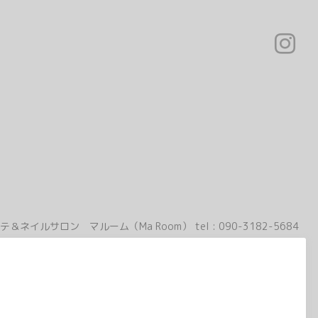
テ＆ネイルサロン マルーム（Ma Room）
tel :
090-3182-5684