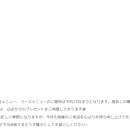
品メニュー、コースメニューのご提供は今月23日までとなります。是非この
は、心ばかりのプレゼントをご用意しております🎁
。気忙しい季節になりますが、今月も皆様のご来店を心よりお待ち申し上げてお
ですね❄️皆さまどうぞ暖かくしてお過ごしください✨