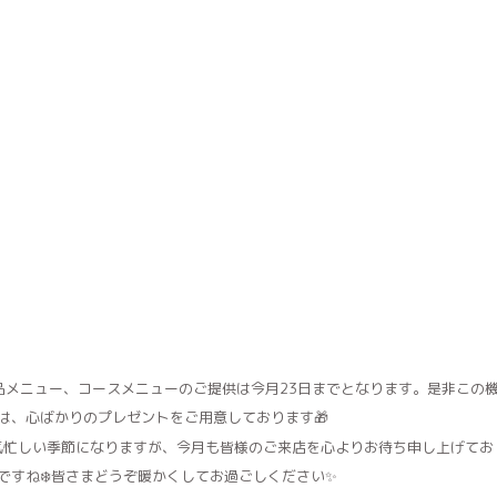
品メニュー、コースメニューのご提供は今月23日までとなります。是非この
は、心ばかりのプレゼントをご用意しております🎁
。気忙しい季節になりますが、今月も皆様のご来店を心よりお待ち申し上げてお
ですね❄️皆さまどうぞ暖かくしてお過ごしください✨