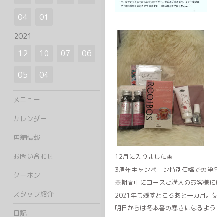
04
01
2021
12
10
07
06
05
04
メニュー
カレンダー
店舗情報
お問い合わせ
12月に入りました🎄
3周年キャンペーン特別価格での単
クーポン
※期間中にコースご購入のお客様に
スタッフ紹介
2021年も残すところあと一カ月
明日からは冬本番の寒さになるよう
日記