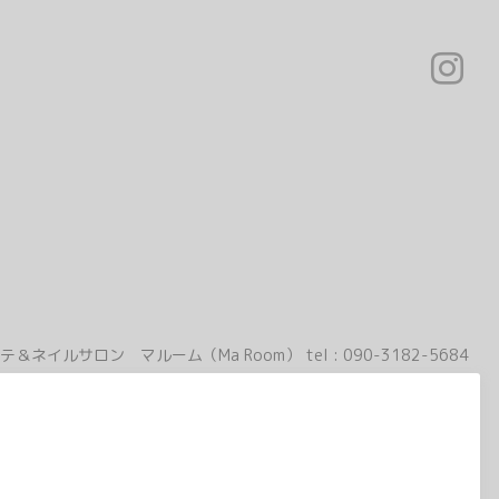
テ＆ネイルサロン マルーム（Ma Room）
tel :
090-3182-5684