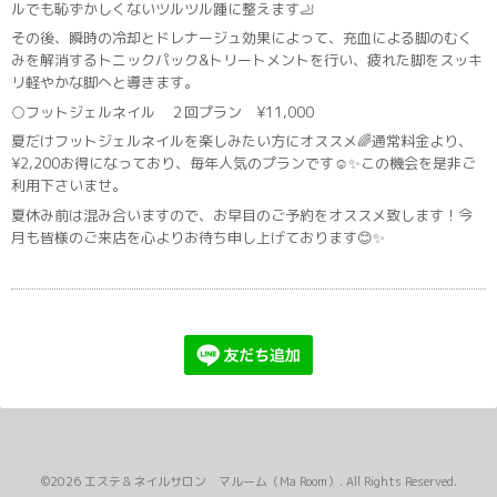
ルでも恥ずかしくないツルツル踵に整えます🦶
その後、瞬時の冷却とドレナージュ効果によって、充血による脚のむく
みを解消するトニックパック&トリートメントを行い、疲れた脚をスッキ
リ軽やかな脚へと導きます。
○フットジェルネイル ２回プラン ¥11,000
夏だけフットジェルネイルを楽しみたい方にオススメ🌈通常料金より、
¥2,200お得になっており、毎年人気のプランです☺︎✨この機会を是非ご
利用下さいませ。
夏休み前は混み合いますので、お早目のご予約をオススメ致します！今
月も皆様のご来店を心よりお待ち申し上げております😊✨
©2026
エステ＆ネイルサロン マルーム（Ma Room）
. All Rights Reserved.