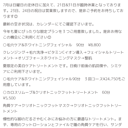
7月は日曜日の定休日に加えて、21日&31日が臨時休業となっておりま
す。23日、24日の祝日は営業致しますので、是非ご予約をお待ちしてお
ります😊
最新の空き状況は、カレンダーにてご確認下さいませ。
今年も夏にぴったりな限定プランを３つご用意致しました。是非お得な
この機会にご利用ください😊
○毛穴ケア&ホワイトニングフェイシャル 90分 ¥8,800
クレンジング→毛穴洗浄→ビタミンCイオン導入→フェイシャルトリート
メント→オリゴフォースホワイトニングマスク→整肌
夏限定の美白ケアトリートメントです。日焼け前後の肌回復や、シミケ
アにご利用下さいませ。
○毛穴ケア&ホワイトニングフェイシャル90分 ３回コース¥24,750もご
用意しています。
○カロスリムーブ&クリオトニックフットトリートメント 60分
¥5,500
角質ケア→クリオトニックフットマスク→クリオトニックフットトリー
トメント
慢性的な脚のだるさやむくみにお悩みの方に最適なトリートメント。ま
ず、専用のフットローションとファイルで踵の角質ケアを行い、サンダ