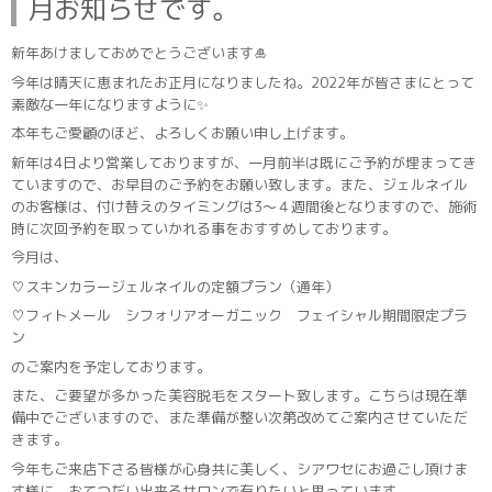
月お知らせです。
新年あけましておめでとうございます🎍
今年は晴天に恵まれたお正月になりましたね。2022年が皆さまにとって
素敵な一年になりますように✨
本年もご愛顧のほど、よろしくお願い申し上げます。
新年は4日より営業しておりますが、一月前半は既にご予約が埋まってき
ていますので、お早目のご予約をお願い致します。また、ジェルネイル
のお客様は、付け替えのタイミングは3〜４週間後となりますので、施術
時に次回予約を取っていかれる事をおすすめしております。
今月は、
♡スキンカラージェルネイルの定額プラン（通年）
♡フィトメール シフォリアオーガニック フェイシャル期間限定プラ
ン
のご案内を予定しております。
また、ご要望が多かった美容脱毛をスタート致します。こちらは現在準
備中でございますので、また準備が整い次第改めてご案内させていただ
きます。
今年もご来店下さる皆様が心身共に美しく、シアワセにお過ごし頂けま
す様に、おてつだい出来るサロンで有りたいと思っています。