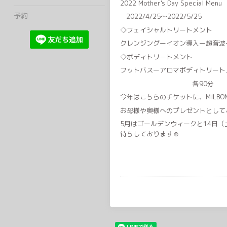
2022 Mother's Day Special Menu
予約
2022/4/25〜2022/5/25
◇フェイシャルトリートメント
クレンジングーイオン導入ー超音波
◇ボディトリートメント
フットバスーアロマボディトリート
各90分 ¥8,8
今年はこちらのチケットに、MILB
お母様や奥様へのプレゼントとして
5月はゴールデンウィークと14日
待ちしております☺︎