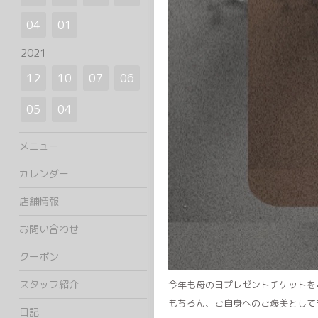
04
01
2021
12
10
07
06
05
04
メニュー
カレンダー
店舗情報
お問い合わせ
クーポン
スタッフ紹介
今年も母の日プレゼントチケットを
もちろん、ご自身へのご褒美として
日記