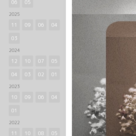
06
05
2025
11
09
06
04
03
2024
12
10
07
05
04
03
02
01
2023
10
09
06
04
01
2022
11
10
08
05