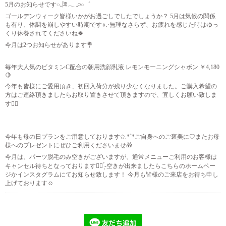
5月のお知らせです◌𓈒🎏𓂃 𓈒𓏸◌゜
ゴールデンウィーク皆様いかがお過ごしでしたでしょうか？ 5月は気候の関係
も有り、体調を崩しやすい時期です⟡.·無理なさらず、お疲れを感じた時はゆっ
くり休養されてくださいね🍀
今月は2つお知らせがあります💐
毎年大人気のビタミンC配合の朝用洗顔乳液 レモンモーニングシャボン ￥4,180
🍋
今年も皆様にご愛用頂き、初回入荷分が残り少なくなりました。ご購入希望の
方はご連絡頂きましたらお取り置きさせて頂きますので、宜しくお願い致しま
す🙇‍♀️
今年も母の日プランをご用意しております✩.*˚*ご自身へのご褒美に♡またお母
様へのプレゼントにぜひご利用くださいませ🎁
今月は、パーツ脱毛のみ空きがございますが、通常メニューご利用のお客様は
キャンセル待ちとなっております🙇‍♀️ ̖́-空きが出来ましたらこちらのホームペー
ジかインスタグラムにてお知らせ致します！ 今月も皆様のご来店をお待ち申し
上げております☺︎